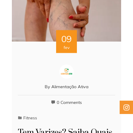
09
fev
By
Alimentação Ativa
0 Comments
Fitness
Tem Varizes? Saiba Quais