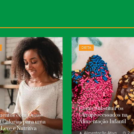
DIETA
Como Substituir os
Ultraprocessados na
imentos com Quase
Alimentação Infantil
 Calorias para uma
 Leve e Nutritiva
Alimentação Ativa
2 a