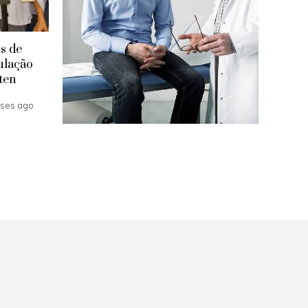
Api
A
p
os de
ulação
Al
ten
ses ago