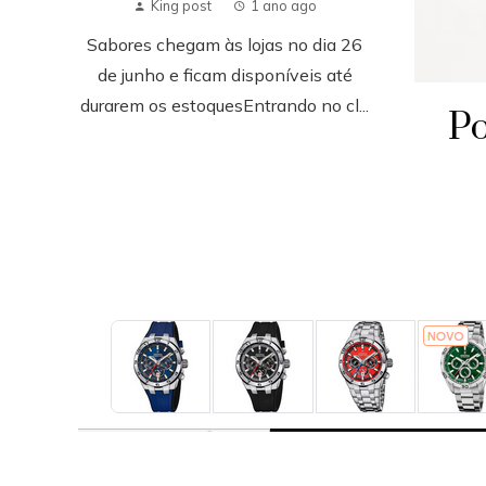
King post
1 ano ago
Sabores chegam às lojas no dia 26
de junho e ficam disponíveis até
durarem os estoquesEntrando no cl...
Po