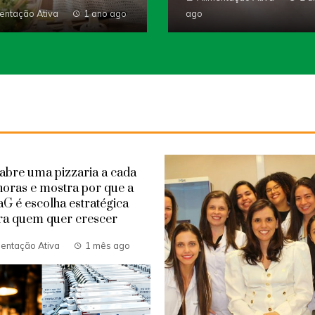
entação Ativa
1 ano ago
ago
 abre uma pizzaria a cada
horas e mostra por que a
G é escolha estratégica
ra quem quer crescer
mentação Ativa
1 mês ago