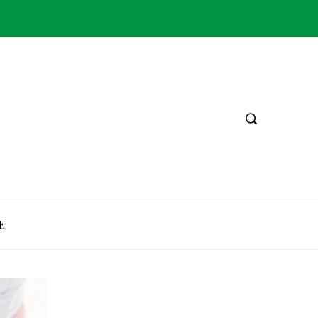
Brasil abre uma pizzaria a cada duas horas e mostra por que a MegaG é escolha estratégica para quem quer crescer
E