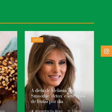
DIETA
A dieta de Melania Trump:
Smoothie ‘detox’ e sete tipos
de frutas por dia
nos
Alimentação Ativa
2 anos