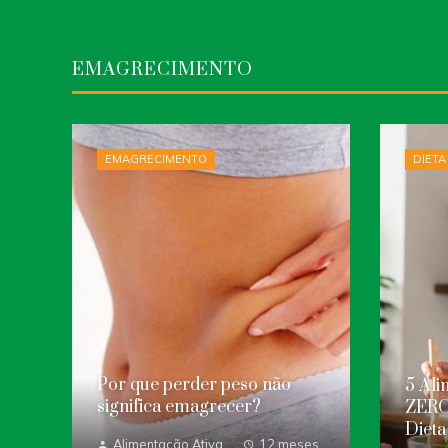
EMAGRECIMENTO
EMAGRECIMENTO
DIETA
Por que perder peso não
5 Al
significa emagrecer?
ZERO
Dieta
Alimentação Ativa
12 meses