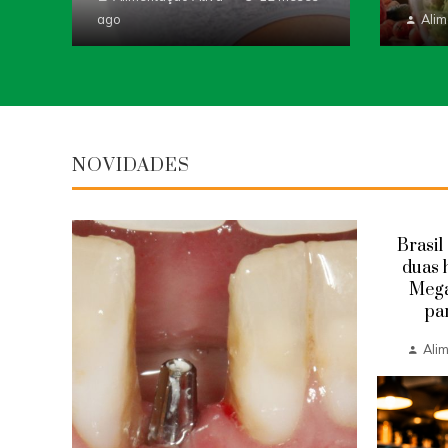
ago
Alim
NOVIDADES
resa
Brasil
ma
duas 
as
Mega
pa
s ago
Ali