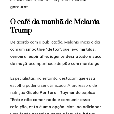
gorduras
.
O café da manhã de Melania
Trump
De acordo com a publicação, Melania inicia o dia
com um
smoothie “detox”
, que leva
mirtilos,
cenoura, espinafre, iogurte desnatado e suco
de maçã
, acompanhado de
pão com manteiga
.
Especialistas, no entanto, destacam que essa
escolha poderia ser otimizada. A professora de
nutrição
Gisele Pontaroli Raymundo
explica:
“Entre não comer nada e consumir essa
refeição, esta é uma opção. Mas, ao adicionar
uma fonte proteica, como o iogurte, há um