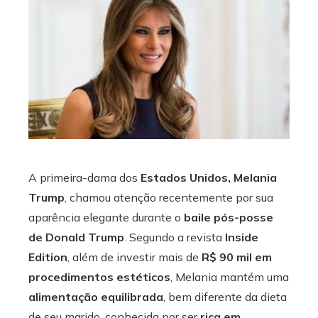
ebook
ter
edIn
erest
mbleupon
A primeira-dama dos
Estados Unidos, Melania
Trump
, chamou atenção recentemente por sua
l
aparência elegante durante o
baile pós-posse
de Donald Trump
. Segundo a revista
Inside
Edition
, além de investir mais de
R$ 90 mil em
procedimentos estéticos
, Melania mantém uma
alimentação equilibrada
, bem diferente da dieta
de seu marido, conhecida por ser
rica em