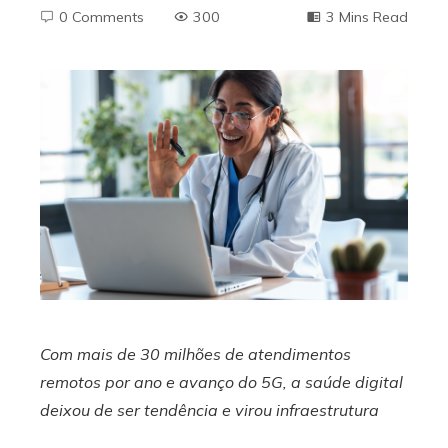
0 Comments
300
3 Mins Read
ebook
ter
edIn
erest
mbleupon
Com mais de 30 milhões de atendimentos
remotos por ano e avanço do 5G, a saúde digital
l
deixou de ser tendência e virou infraestrutura