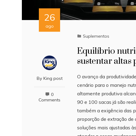
26
ago
Suplementos
Equilíbrio nutr
sustentar altas
O avanço da produtividade
By
King post
cenário para o manejo nutr
altamente produtiva alcan
0
Comments
90 e 100 sacas já são rea
também a exigência das pl
proporção de extração de
soluções mais ajustadas à
atender a essas mudanças,