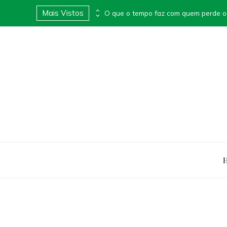
Mais Vistos
Apimentei lança Box Surpresa Apimentada e transforma presentes em experiências provocantes
O que o tempo faz com quem perde o