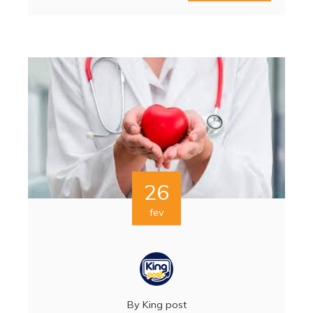
26
fev
By
King post