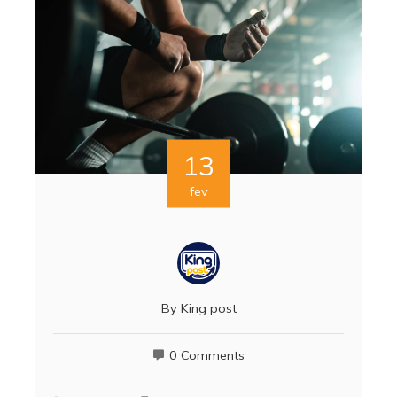
13
fev
By
King post
0 Comments