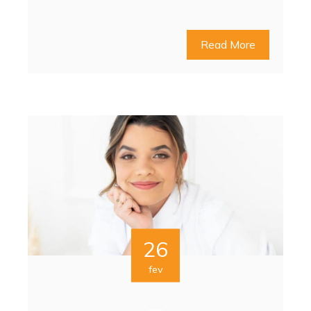
Read More
26
fev