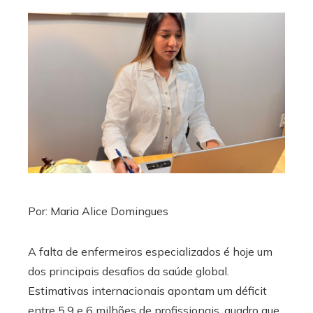
ebook
ter
edIn
erest
mbleupon
Por: Maria Alice Domingues
l
A falta de enfermeiros especializados é hoje um
dos principais desafios da saúde global.
Estimativas internacionais apontam um déficit
entre 5,9 e 6 milhões de profissionais, quadro que