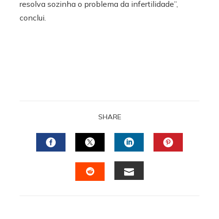
resolva sozinha o problema da infertilidade”,
conclui.
SHARE
FACEBOOK
TWITTER
LINKEDIN
PINTERES
EMAIL
STUMBLEUPON