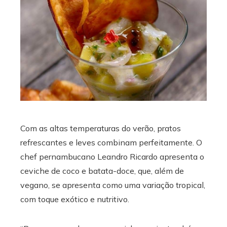
ebook
ter
edIn
erest
mbleupon
Com as altas temperaturas do verão, pratos
refrescantes e leves combinam perfeitamente. O
l
chef pernambucano Leandro Ricardo apresenta o
ceviche de coco e batata-doce, que, além de
vegano, se apresenta como uma variação tropical,
com toque exótico e nutritivo.