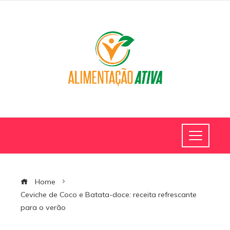
Home
Ceviche de Coco e Batata-doce: receita refrescante
para o verão