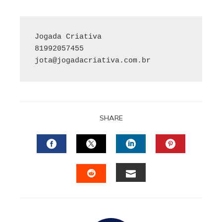
Jogada Criativa

jota@jogadacriativa.com.br
SHARE
FACEBOOK
TWITTER
LINKEDIN
PINTERES
EMAIL
STUMBLEUPON