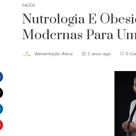
SAÚDE
Nutrologia E Obesi
Modernas Para Um
Alimentação Ativa
2 anos ago
0 Co
Facebook
witter
inkedIn