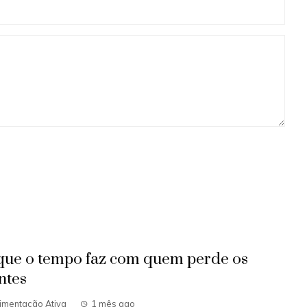
que o tempo faz com quem perde os
ntes
imentação Ativa
1 mês ago