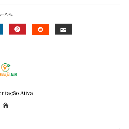
SHARE
INKEDIN
PINTEREST
EMAIL
STUMBLEUPON
entação Ativa