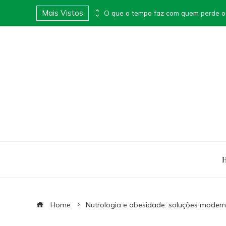
Mais Vistos
Apimentei lança Box Surpresa Apimentada e transforma presentes em experiências provocantes
O que o tempo faz com quem perde o
Home
Nutrologia e obesidade: soluções moder