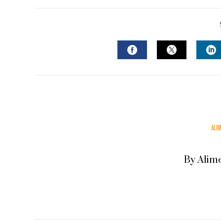
FACEBOOK
TWITTER
L
By Alim