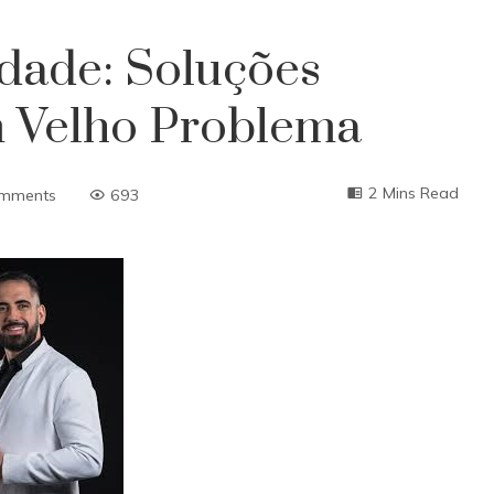
dade: Soluções
 Velho Problema
2 Mins Read
mments
693