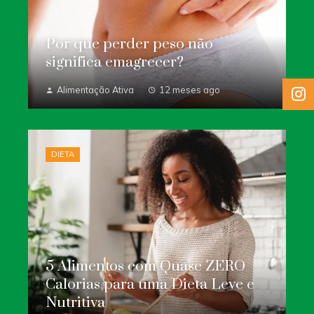
Por que perder peso não
significa emagrecer?
Alimentação Ativa
12 meses ago
DIETA
5 Alimentos com Quase ZERO
Calorias para uma Dieta Leve e
Nutritiva