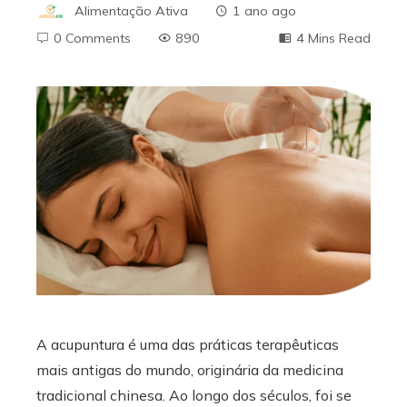
Alimentação Ativa
1 ano ago
0 Comments
890
4 Mins Read
ebook
ter
edIn
erest
mbleupon
A acupuntura é uma das práticas terapêuticas
mais antigas do mundo, originária da medicina
l
tradicional chinesa. Ao longo dos séculos, foi se