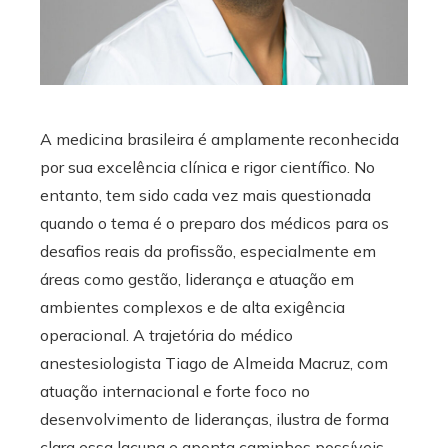
edIn
erest
mbleupon
A medicina brasileira é amplamente reconhecida
por sua excelência clínica e rigor científico. No
l
entanto, tem sido cada vez mais questionada
quando o tema é o preparo dos médicos para os
desafios reais da profissão, especialmente em
áreas como gestão, liderança e atuação em
ambientes complexos e de alta exigência
operacional. A trajetória do médico
anestesiologista Tiago de Almeida Macruz, com
atuação internacional e forte foco no
desenvolvimento de lideranças, ilustra de forma
clara essa lacuna e aponta caminhos possíveis