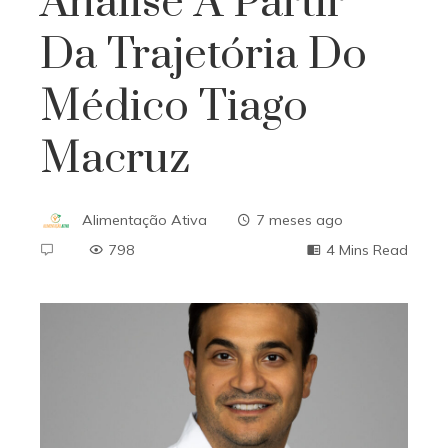
Análise A Partir
Da Trajetória Do
Médico Tiago
Macruz
Alimentação Ativa
7 meses ago
798
4 Mins Read
ebook
ter