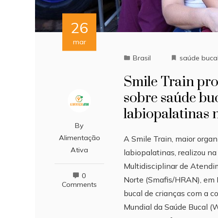
26
mar
Brasil
saúde buca
Smile Train pr
sobre saúde buc
labiopalatinas
By
Alimentação
A Smile Train, maior orga
Ativa
labiopalatinas, realizou n
Multidisciplinar de Atend
0
Norte (Smafis/HRAN), em Br
Comments
bucal de crianças com a co
Mundial da Saúde Bucal (W