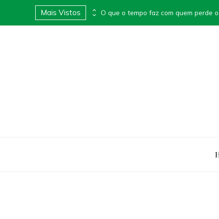
Mais Vistos
Apimentei lança Box Surpresa Apimentada e transforma presentes em experiências provocantes
O que o tempo faz com quem perde o