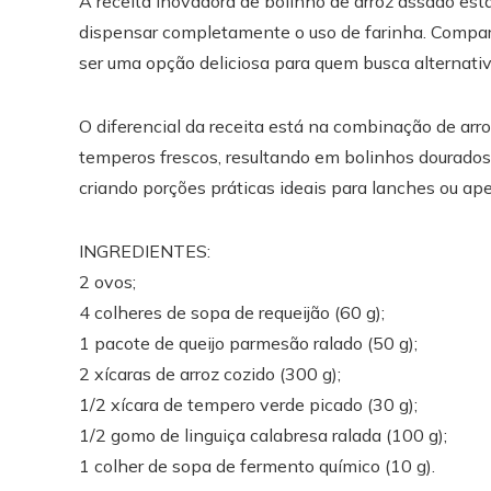
A receita inovadora de bolinho de arroz assado est
dispensar completamente o uso de farinha. Comparti
ser uma opção deliciosa para quem busca alternativ
O diferencial da receita está na combinação de arro
temperos frescos, resultando em bolinhos dourados 
criando porções práticas ideais para lanches ou aper
INGREDIENTES:
2 ovos;
4 colheres de sopa de requeijão (60 g);
1 pacote de queijo parmesão ralado (50 g);
2 xícaras de arroz cozido (300 g);
1/2 xícara de tempero verde picado (30 g);
1/2 gomo de linguiça calabresa ralada (100 g);
1 colher de sopa de fermento químico (10 g).