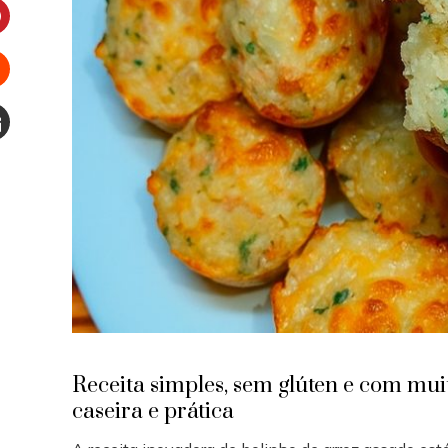
interest
Stumbleupon
Email
e
Receita simples, sem glúten e com muit
caseira e prática