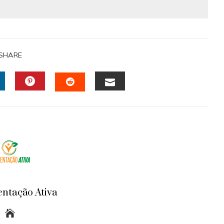
SHARE
INKEDIN
PINTEREST
EMAIL
STUMBLEUPON
entação Ativa