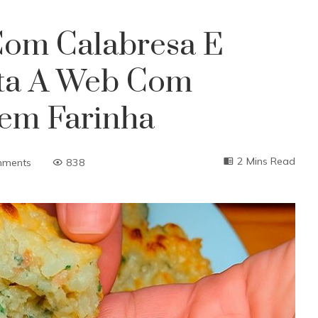
Com Calabresa E
ta A Web Com
Sem Farinha
2 Mins Read
mments
838