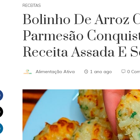
RECEITAS
Bolinho De Arroz 
Parmesão Conquis
Receita Assada E 
Alimentação Ativa
1 ano ago
0 Co
Facebook
witter
inkedIn