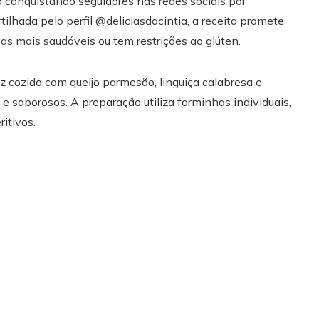
á conquistando seguidores nas redes sociais por
lhada pelo perfil @deliciasdacintia, a receita promete
as mais saudáveis ou tem restrições ao glúten.
z cozido com queijo parmesão, linguiça calabresa e
e saborosos. A preparação utiliza forminhas individuais,
itivos.