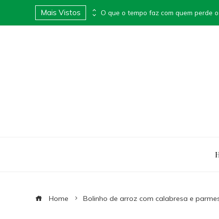
Mais Vistos
Apimentei lança Box Surpresa Apimentada e transforma presentes em experiências provocantes
O que o tempo faz com quem perde o
Home
Bolinho de arroz com calabresa e parme