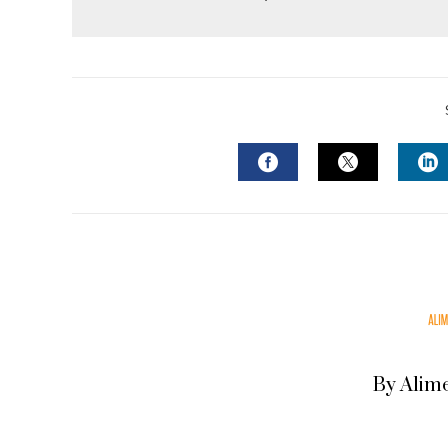
FACEBOOK
TWITTER
L
By Alim