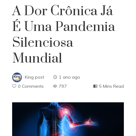
A Dor Crônica Já
É Uma Pandemia
Silenciosa
Mundial
King post
1 ano ago
0 Comments
797
5 Mins Read
ebook
ter