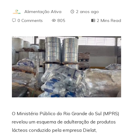
Alimentação Ativa
2 anos ago
0 Comments
805
2 Mins Read
ebook
ter
edIn
erest
O Ministério Público do Rio Grande do Sul (MPRS)
mbleupon
revelou um esquema de adulteração de produtos
lácteos conduzido pela empresa Dielat,
l