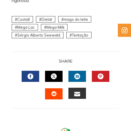
rigorosa.
Cootall
Dielat
mago do leite
Mega Lac
Mega Milk
Sérgio Alberto Seewald
Tentação
SHARE
FACEBOOK
TWITTER
LINKEDIN
PINTERES
EMAIL
STUMBLEUPON