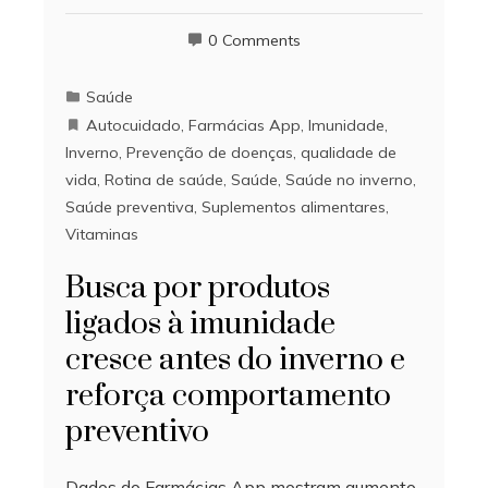
0 Comments
Saúde
Autocuidado
,
Farmácias App
,
Imunidade
,
Inverno
,
Prevenção de doenças
,
qualidade de
vida
,
Rotina de saúde
,
Saúde
,
Saúde no inverno
,
Saúde preventiva
,
Suplementos alimentares
,
Vitaminas
Busca por produtos
ligados à imunidade
cresce antes do inverno e
reforça comportamento
preventivo
Dados do Farmácias App mostram aumento