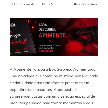
0 Comments
325
2 Mins Read
ebook
ter
edIn
erest
A Apimentei lançou a Box Surpresa Apimentada,
uma novidade que combina mistério, sensualidade
mbleupon
e criatividade para transformar presentes em
experiências marcantes. A proposta é
l
surpreender casais com uma seleção especial de
produtos pensada para tornar momentos a dois